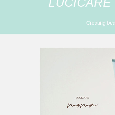
LUCICARE 
Creating bea