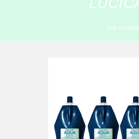
LUCI
For manage